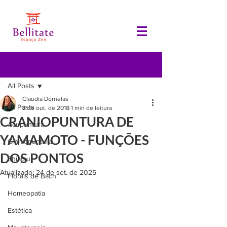
Post
All Posts
Claudia Dornelas
All Posts
8 de out. de 2018
1 min de leitura
CRANIOPUNTURA DE
Acupuntura
YAMAMOTO - FUNÇÕES
Craniopuntura
DOS PONTOS
Shiatsu
Atualizado:
24 de set. de 2025
Florais de Bach
Homeopatia
Estética