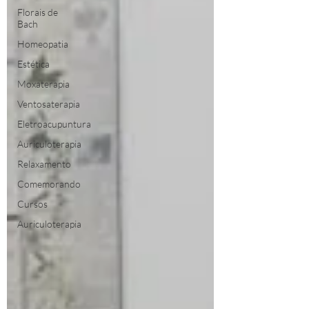
Florais de
Bach
Homeopatia
Estética
Moxaterapia
Ventosaterapia
Eletroacupuntura
Auriculoterapia
Relaxamento
Comemorando
Cursos
Auriculoterapia