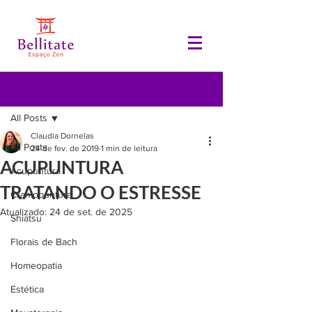
Post
All Posts
Claudia Dornelas
All Posts
24 de fev. de 2019
1 min de leitura
ACUPUNTURA
Acupuntura
TRATANDO O ESTRESSE
Craniopuntura
Atualizado:
24 de set. de 2025
Shiatsu
Florais de Bach
Homeopatia
Estética