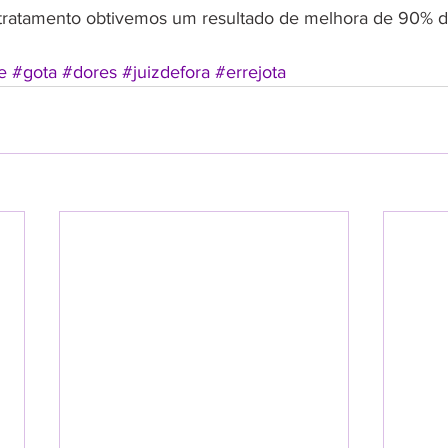
 tratamento obtivemos um resultado de melhora de 90% d
e
#gota
#dores
#juizdefora
#errejota