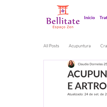
Início
Tra
All Posts
Acupuntura
Cra
Moxaterapia
Claudia Dornelas
Ventosater
25
ACUPUN
E ARTRO
Comemorando
Cursos
Atualizado:
24 de set. de 