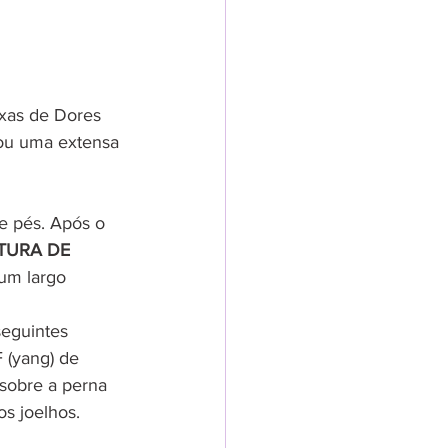
xas de Dores 
ou uma extensa 
e pés. Após o 
TURA DE 
um largo 
seguintes 
 (yang) de 
 sobre a perna 
os joelhos.