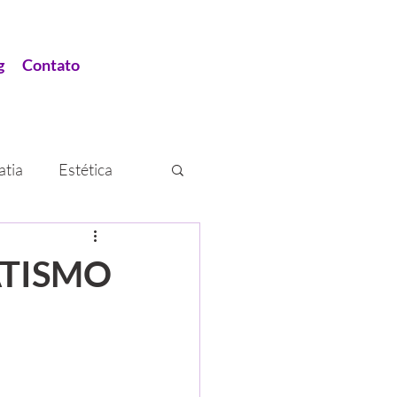
g
Contato
tia
Estética
amento
ATISMO