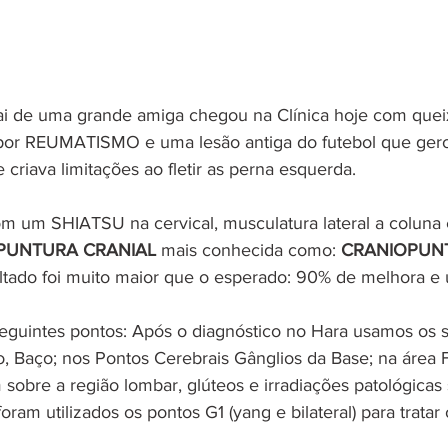
ai de uma grande amiga chegou na Clínica hoje com quei
or REUMATISMO e uma lesão antiga do futebol que ger
riava limitações ao fletir as perna esquerda.
com um SHIATSU na cervical, musculatura lateral a coluna 
PUNTURA CRANIAL
 mais conhecida como: 
CRANIOPUN
ultado foi muito maior que o esperado: 90% de melhora e 
seguintes pontos: Após o diagnóstico no Hara usamos os 
o, Baço; nos Pontos Cerebrais Gânglios da Base; na área F
m sobre a região lombar, glúteos e irradiações patológicas
ram utilizados os pontos G1 (yang e bilateral) para tratar 