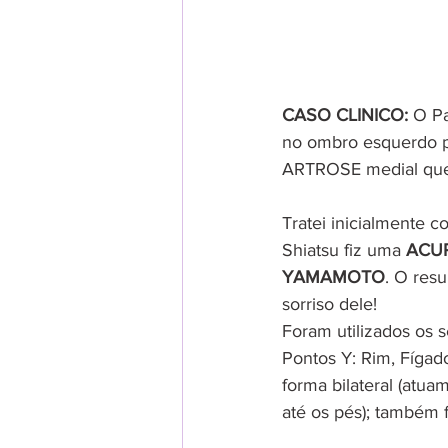
CASO CLINICO:
 O P
no ombro esquerdo p
ARTROSE medial que c
Tratei inicialmente 
Shiatsu fiz uma 
ACU
YAMAMOTO
. O res
sorriso dele!
Foram utilizados os 
Pontos Y: Rim, Fígad
forma bilateral (atua
até os pés); também fo