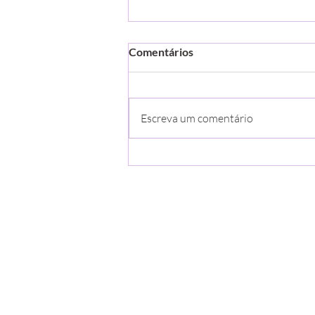
Relaxamento e Saúde Mental!
Comentários
Aqui estão cinco razões sob o
ponto de vista da saúde mental
para uma pessoa muito estressada
Escreva um comentário
no trabalho fazer uma sessão de
Shiatsu: 1....
Acesso rápido
Início
Tratamentos
Quem somos