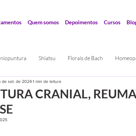
tamentos
Quem somos
Depoimentos
Cursos
Blo
niopuntura
Shiatsu
Florais de Bach
Homeopa
apia
 de set. de 2024
Eletroacupuntura
1 min de leitura
Auriculoterapia
Relax
TURA CRANIAL, REUM
SE
Auriculoterapia
2025