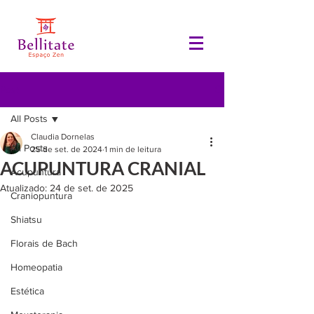
Post
All Posts
Claudia Dornelas
All Posts
25 de set. de 2024
1 min de leitura
ACUPUNTURA CRANIAL
Acupuntura
Atualizado:
24 de set. de 2025
Craniopuntura
Shiatsu
Florais de Bach
Homeopatia
Estética