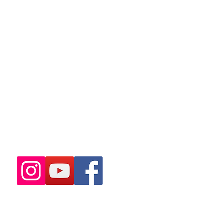
Instagram
@bellitateacupunturajf
@claudiadornelasvidasaudavel
@projetofinacomclaudiadornelas