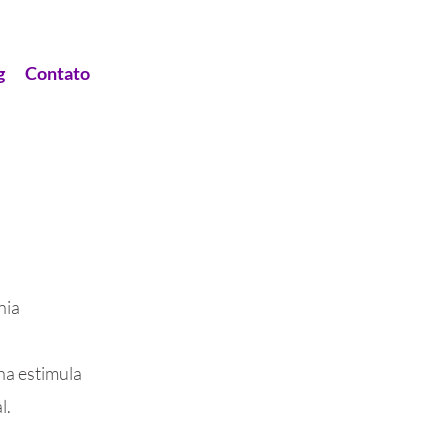
g
Contato
nia
ha estimula
l.