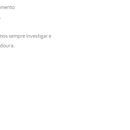
momento
.
mos sempre investigar e
adoura.