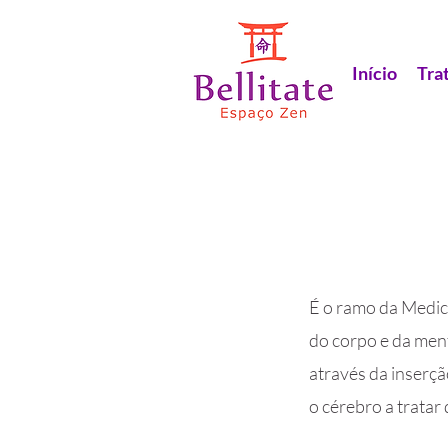
Início
Tra
É o ramo da Medic
do corpo e da ment
através da inserç
o cérebro a tratar