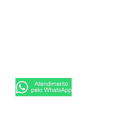
Contato
• Cláudia Dornelas
(32) 99133-5533