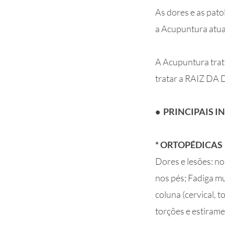
As dores e as pat
a Acupuntura atua
A Acupuntura trat
tratar a RAIZ DA 
• PRINCIPAIS 
* ORTOPÉDICAS
Dores e lesões: no
nos pés; Fadiga mus
coluna (cervical, to
torções e estirame